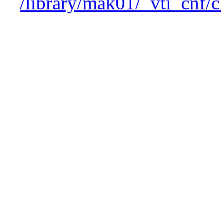
/library/mak01/_vti_cnf/