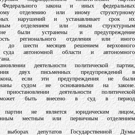
о Федерального закона и иных федеральных
льному отделению или иному структурному
енных нарушений и устанавливает срок их
ьным отделением или иным структурным
 не были устранены и предупреждение
ость регионального отделения или иного
ок до шести месяцев решением верховного
, суда автономной области и автономного
ана.
ии деятельности политической партии,
сения двух письменных предупреждений в
акона, если эти предупреждения не были
аны судом не основанными на законе.
иостановлении деятельности политической
не может быть внесено в суд в период
тии не является юридическим лицом,
занным местным или первичным отделением
орах депутатов Государственной Думы