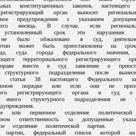
льных конституционных законов, настоящег
й регистрирующий орган выносит региона
менное предупреждение с указанием допущ
ного месяца. В случае, если регионал
 в установленный срок эти нарушения
на не было обжаловано в суд, деятельн
 партии может быть приостановлена на ср
суда, суда города федерального значения
ющего территориального регистрирующего орг
сти в суд заявление о приостановлен
структурного подразделения после выне
1 статьи 38 настоящего Федерального з
коном порядке или если они не призн
ьного регистрирующего органа в суд о пр
ли иного структурного подразделения 
упреждения.
вичное отделение политической пар
коном ответственность за допущенные ука
ое отделение политической партии.
, федеральный список которой на выб