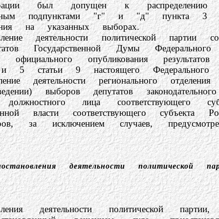
дерации был допущен к распределению
ренным подпунктами "г" и "д" пункта 3 с
ния на указанных выборах.
ятельности политической партии со дн
татов Государственной Думы Федерального
официального опубликования результатов 
 и 5 статьи 9 настоящего Федерального з
ятельности регионального отделения по
ении) выборов депутатов законодательного (
должностного лица соответствующего субъ
венной власти соответствующего субъекта 
ыборов, за исключением случаев, преду
иостановления деятельности политической п
ельности политической партии, ее 