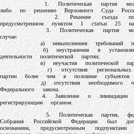
1. Политическая партия может быт
либо по решению Верховного Суда Россий
2. Решение съезда политической 
предусмотренном пунктом 1 статьи 25 нас
3. Политическая партия может быт
случае:
а) невыполнения требований пункто
б) неустранения в установленный ре
деятельности политической партии;
в) неучастия политической партии в 
г) отсутствия региональных отделен
партии более чем в половине субъектов Р
д) отсутствия необходимого числа чл
Федерального закона.
4. Заявление о ликвидации политиче
регистрирующим органом.
5. Политическая партия, федеральны
Собрания Российской Федерации был до
основаниям, предусмотренным подпунк