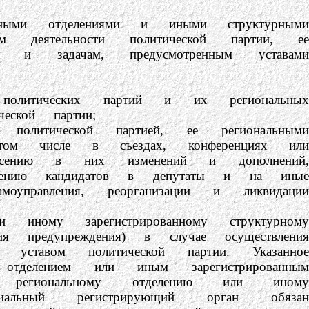
и отделениями и иными структурными
ем деятельности политической партии, ее
м и задачам, предусмотренным уставами
ческих партий и их региональных
еской партии;
ической партией, ее региональными
том числе в съездах, конференциях или
есению в них изменений и дополнений,
вижению кандидатов в депутаты и на иные
управления, реорганизации и ликвидации
у зарегистрированному структурному
ия предупреждения) в случае осуществления
 уставом политической партии. Указанное
отделением или иным зарегистрированным
 региональному отделению или иному
ориальный регистрирующий орган обязан