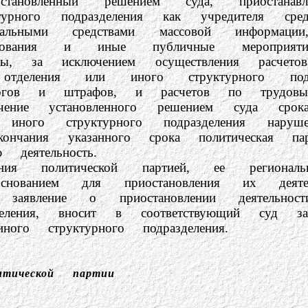
становленный решением суда, приостанав
турного подразделения как учредителя сре
пальными средствами массовой информаци
етирования и иные публичные меропри
ады, за исключением осуществления расчето
 отделения или иного структурного под
логов и штрафов, и расчетов по трудовым
вленного решением суда срока приост
 иного структурного подразделения наруш
окончания указанного срока политическая п
 деятельность.
ческой партией, ее региональным
снованием для приостановления их деятел
явление о приостановлении деятельности
деления, вносит в соответствующий суд за
ого структурного подразделения.
итической партии