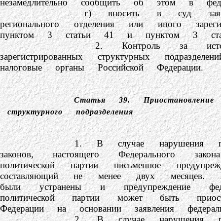
незамедлительно сообщить об этом в фед
г) вносить в суд заявление о при
регионального отделения или иного зарег
пунктом 3 статьи 41 и пунктом 3 стать
2. Контроль за источниками до
зарегистрированных структурных подразде
налоговые органы Российской Федерации.
Статья 39.
Приостановлени
структурного подразделения
1. В случае нарушения политической
законов, настоящего Федерального за
политической партии письменное предупр
составляющий не менее двух месяцев. 
были устранены и предупреждение фед
политической партии может быть прио
Федерации на основании заявления федераль
2. В случае нарушения региональны