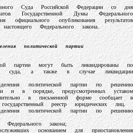
го Суда Российской Федерации со дня
атов Государственной Думы Федерального
 официального опубликования результатов
астоящего Федерального закона.
еления политической партии
й партии могут быть ликвидированы по
ию суда, а также в случае ликвидации
ения политической партии по решению
нии и в порядке, предусмотренных уставом
длительно в письменной форме сообщает в
осударственный реестр юридических лиц.
ения политической партии по решению
ерального закона;
вших основанием для приостановления