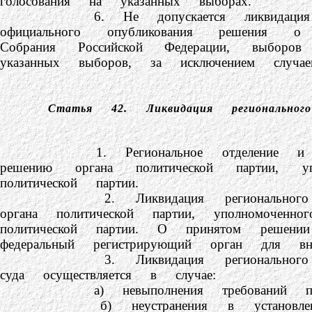
голосования на указанных выборах.
6. Не допускается ликвидация полит
официального опубликования решения о 
Собрания Российской Федерации, выборов
указанных выборов, за исключением случа
Статья 42.
Ликвидация региональн
1. Региональное отделение и иное ст
решению органа политической партии, 
политической партии.
2. Ликвидация регионального отделе
органа политической партии, уполномоченн
политической партии. О принятом решени
федеральный регистрирующий орган для вн
3. Ликвидация регионального отделе
суда осуществляется в случае:
а) невыполнения требований пункто
б) неустранения в установленный ре