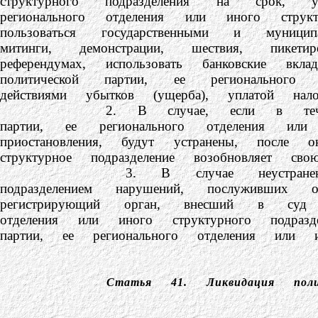
структурного подразделения на срок, у
регионального отделения или иного струк
пользоваться государственными и муници
митинги, демонстрации, шествия, пик
референдумах, использовать банковские вкл
политической партии, ее регионального
действиями убытков (ущерба), уплатой на
2. В случае, если в течение устано
партии, ее регионального отделения или
приостановления, будут устранены, после 
структурное подразделение возобновляет свою
3. В случае неустранения полити
подразделением нарушений, послуживших о
регистрирующий орган, внесший в суд за
отделения или иного структурного подраз
партии, ее регионального отделения или ин
Статья 41.
Ликвидация пол