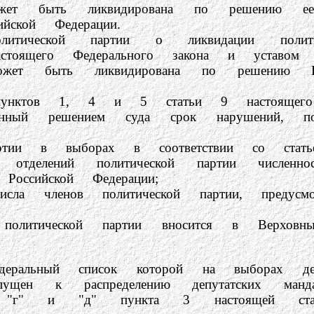
ь ликвидирована по решению ее выс
ской Федерации.
партии о ликвидации политическо
тоящего Федерального закона и уставом п
ь ликвидирована по решению Верхо
в 1, 4 и 5 статьи 9 настоящего Фед
шением суда срок нарушений, послужи
выборах в соответствии со статьей 3
ий политической партии численность
оссийской Федерации;
енов политической партии, предусмотр
ской партии вносится в Верховный С
й список которой на выборах депутат
пущен к распределению депутатских ман
тами "г" и "д" пункта 3 настоящей с