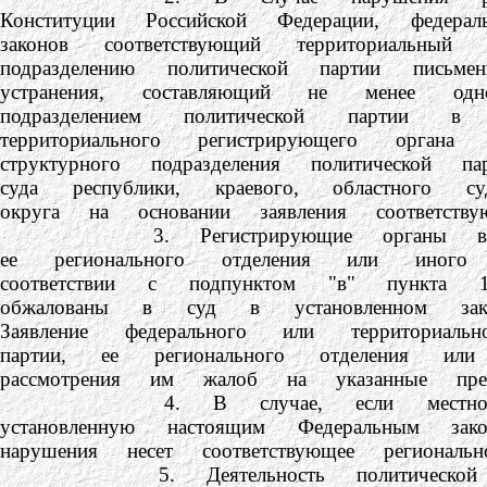
Конституции Российской Федерации, федера
законов соответствующий территориальны
подразделению политической партии пись
устранения, составляющий не менее од
подразделением политической партии
территориального регистрирующего орга
структурного подразделения политической
суда республики, краевого, областного 
округа на основании заявления соответству
3. Регистрирующие органы вправе вне
ее регионального отделения или иного 
соответствии с подпунктом "в" пункта 
обжалованы в суд в установленном за
Заявление федерального или территориал
партии, ее регионального отделения и
рассмотрения им жалоб на указанные пред
4. В случае, если местное или пер
установленную настоящим Федеральным за
нарушения несет соответствующее региональн
5. Деятельность политической партии