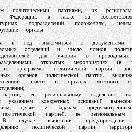
ческими партиями, их региональным
йской Федерации, а также за соответстви
урных подразделений положениям, целя
ирующие органы.
накомиться с документами полити
нальных отделений и число членов политич
ей для участия в проводимых полит
азделениями открытых мероприятиях (в 
 и программы политической партии, вн
ионных органов политической партии, выд
твенной власти и органах местного само
делений;
е региональному отделению или ином
(с указанием конкретных оснований вынесен
ениям, целям и задачам, предусмотренным
политической партией, ее региональным 
 В случае вынесения предупреждения
разделению политической партии террит