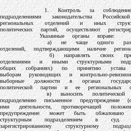
1. Контроль за соблюдением полити
подразделениями законодательства Росси
региональных отделений и иных структ
политических партий, осуществляют регистр
Указанные органы вправе:
а) не чаще одного раза в год з
отделений, подтверждающими наличие регио
б) направлять своих представител
отделениями и иными структурными подр
общих собраниях) по принятию устава
выборам руководящих и контрольно-ревиз
выборные должности в органах государс
политической партии и ее региональных от
в) выносить политической партии, е
подразделению письменное предупреждение 
ими деятельности, противоречащей полож
предупреждение может быть обжаловано 
структурным подразделением в суд.
зарегистрированному структурному под