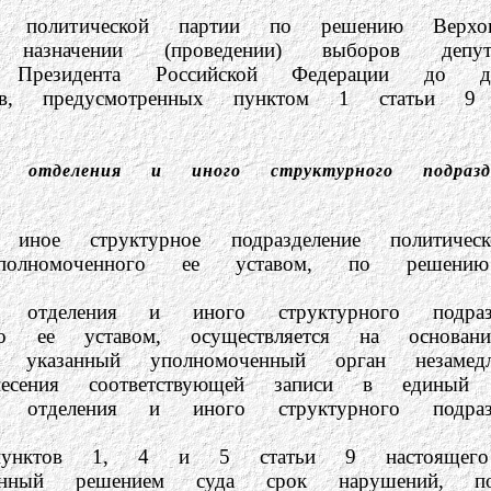
ической партии по решению Верховно
назначении (проведении) выборов депут
 Президента Российской Федерации до дня
ев, предусмотренных пунктом 1 статьи 9 н
ого отделения и иного структурного подразд
руктурное подразделение политическо
уполномоченного ее уставом, по решен
ния и иного структурного подраздел
ого ее уставом, осуществляется на основа
и указанный уполномоченный орган незаме
есения соответствующей записи в единый г
ния и иного структурного подраздел
в 1, 4 и 5 статьи 9 настоящего Фед
шением суда срок нарушений, послужи