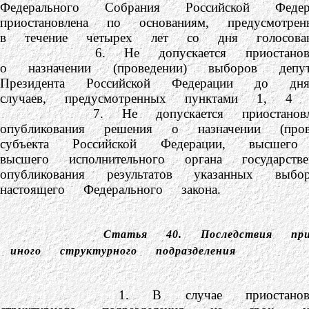
Федерального Собрания Российской Фе
приостановлена по основаниям, предусмот
в течение четырех лет со дня голосова
6. Не допускается приостановление де
о назначении (проведении) выборов депу
Президента Российской Федерации до дня 
случаев, предусмотренных пунктами 1, 4
7. Не допускается приостановление де
опубликования решения о назначении (провед
субъекта Российской Федерации, высшего 
высшего исполнительного органа государст
опубликования результатов указанных в
настоящего Федерального закона.
Статья 40.
Последствия пр
иного структурного подразделения
1. В случае приостановления деят