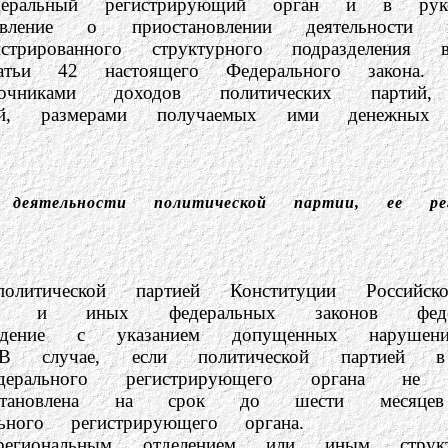
еральный регистрирующий орган и в руков
остановлении деятельности или ли
истрированного структурного подразделен
и 42 настоящего Федерального закона.
ходов политических партий, их
лений, размерами получаемых ими денежны
е деятельности политической партии, ее ре
 партией Конституции Российской Фед
кона и иных федеральных законов феде
еждение с указанием допущенных нарушен
В случае, если политической партией 
ерального регистрирующего органа не
становлена на срок до шести месяцев
ного регистрирующего органа.
м отделением или иным структурным 