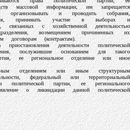
ливаются права политической партии, ее
дств массовой информации, им запрещается
и, организовывать и проводить собрания,
ятия, принимать участие в выборах и
в, связанных с хозяйственной деятельностью
разделения, возмещением причиненных их
 договорам (контрактам).
ановления деятельности политической
ения, послужившие основанием для такого
артия, ее региональное отделение или иное
 отделением или иным структурным
ьности, федеральный или территориальный
 политической партии, ее регионального
явление о ликвидации данной политической