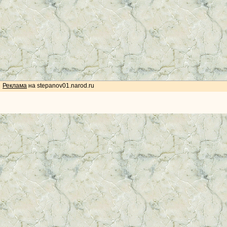
Реклама
на stepanov01.narod.ru