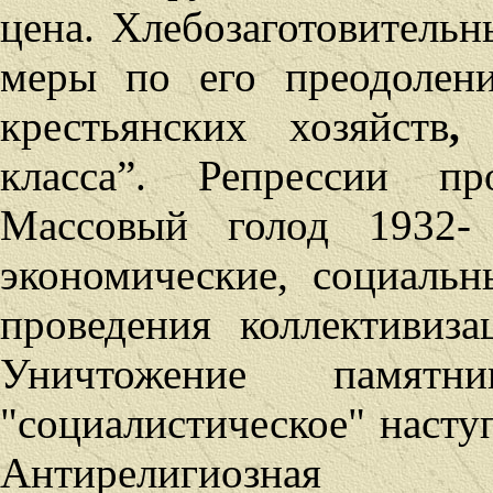
цена.
Хлебозаготовительн
меры по его преодолени
крестьянских хозяйств
,
класса”. Репрессии пр
Массовый голод 1932- 
экономические, социальн
проведения коллективиза
Уничтожение памятн
"социалистическое" насту
Антирелигиозная 