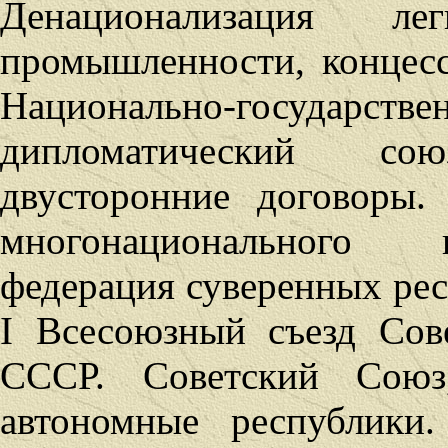
Денационализация 
промышленности, концес
Национально-государстве
дипломатический со
двусторонние договоры.
многонационального г
федерация суверенных рес
I Всесоюзный съезд Сов
СССР. Советский Сою
автономные республики