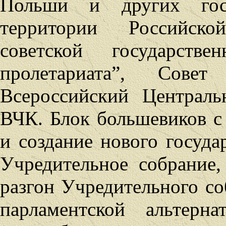
Польши и других госу
территории Российско
советской государстве
пролетариата”, Сове
Всероссийский Централь
ВЧК. Блок большевиков с
и создание нового госуда
Учредительное собрание,
разгон Учредительного соб
парламентской альтерн