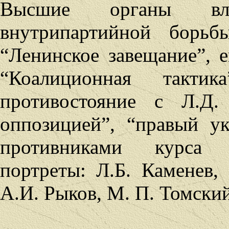
Высшие органы вл
внутрипартийной борьб
“Ленинское завещание”, е
“Коалиционная такт
противостояние с Л.Д.
оппозицией”, “правый у
противниками курса И
портреты: Л.Б. Каменев, 
А.И. Рыков, М. П. Томский