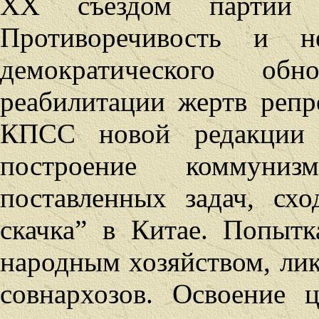
XX съездом партии к
Противоречивость
и непо
демократического обн
реабилитации жертв реп
КПСС новой редакции
построение коммуниз
поставленных задач, сх
скачка” в Китае. Попытк
народным хозяйством, лик
совнархозов. Освоение 