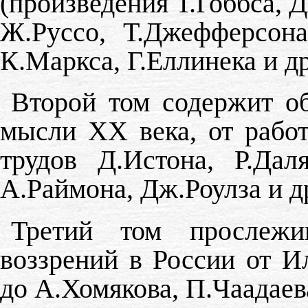
(произведения Т.Гоббса, 
Ж.Руссо, Т.Джефферсона
К.Маркса, Г.Еллинека и др
Второй том содержит о
мысли ХХ века, от рабо
трудов Д.Истона, Р.Дал
А.Раймона, Дж.Роулза и д
Третий том прослежив
воззрений в России от И
до А.Хомякова, П.Чаадаева