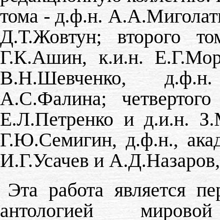
тома - д.ф.н. А.А.Миголать
Д.Т.Жовтун; второго то
Г.К.Ашин, к.и.н. Е.Г.Мор
В.Н.Шевченко, д.ф.н.
А.С.Фалина; четвертого
Е.Л.Петренко и д.и.н. З.
Г.Ю.Семигин, д.ф.н., ак
И.Г.Усачев и А.Д.Назаров
Эта работа является п
антологией мирово