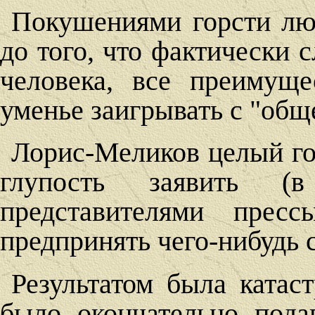
Покушениями горсти лю
до того, что фактически 
человека, все преимуще
уменье заигрывать с "об
Лорис-Меликов целый го
глупость заявить (
представителями прес
предпринять чего-нибудь 
Результатом была катас
было окончательно пода