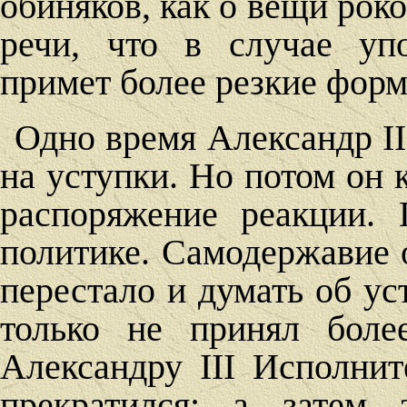
обиняков, как о вещи роко
речи, что в случае упо
примет более резкие форм
Одно время Александр II
на уступки. Но потом он 
распоряжение реакции.
политике. Самодержавие 
перестало и думать об ус
только не принял боле
Александру III Исполнит
прекратился; а затем 