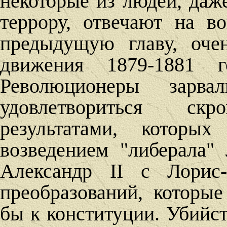
некоторые из людей, да
террору, отвечают на в
предыдущую главу, оче
движения 1879-1881 
Революционеры зарв
удовлетвориться с
результатами, которы
возведением "либерала"
Александр II с Лорис
преобразований, которые
бы к конституции. Убийс