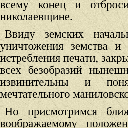
всему конец и отброс
николаевщине.
Ввиду земских начальн
уничтожения земства и 
истребления печати, закр
всех безобразий нынешн
извинительны и пон
мечтательного маниловско
Но присмотримся ближ
воображаемому положе