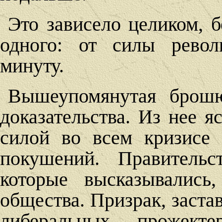
Это зависело целиком, 
одного: от силы рево
минуту.
Вышеупомянутая брошю
доказательства. Из нее я
силой во всем кризисе
покушений. Правительс
которые высказывались
общества. Призрак, заста
либеральных прожект