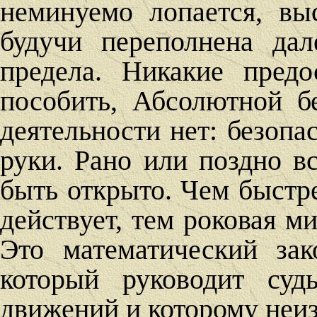
неминуемо лопается, вы
будучи переполнена дал
предела. Никакие пред
пособить, Абсолютной б
деятельности нет: безопас
руки. Рано или поздно в
быть открыто. Чем быстре
действует, тем роковая м
Это математический за
который руководит суд
движений и которому неи