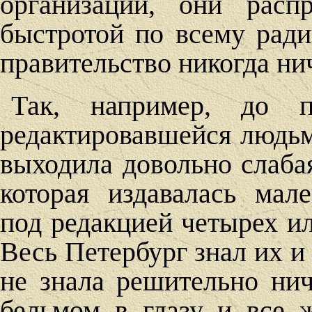
организации, они расп
быстротой по всему ради
правительство никогда нич
Так, например, до п
редактировавшейся людьм
выходила довольно слабая
которая издавалась ма
под редакцией четырех и
Весь Петербург знал их и
не знала решительно ниче
бельмом в глазу и все 