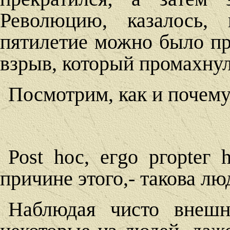
Революцию, казалось, 
пятилетие можно было п
взрыв, который промахнул
Посмотрим, как и почему
Роst hос, егgо ргорtег 
причине этого,- такова лю
Наблюдая чисто внешн