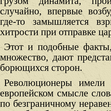
грузом динамита, про
случайно, впервые возб
где-то замышляется вз
хитрости при отправке цар
Этот и подобные факты
множество, дают предст
борющихся сторон.
Революционеры имели 
европейском смысле слова
по безграничному нераве