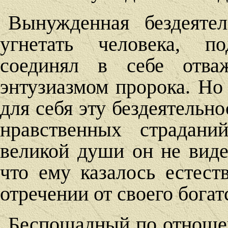
Вынужденная бездеяте
угнетать человека, по
соединял в себе отва
энтузиазмом пророка. Но
для себя эту бездеятельн
нравственных страдани
великой души он не виде
что ему казалось естес
отречении от своего бога
Беспощадный по отношен