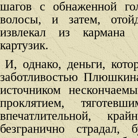
шагов с обнаженной го
волосы, и затем, отой
извлекал из кармана 
картузик.
И, однако, деньги, кот
заботливостью Плюшкина
источником нескончаем
проклятием, тяготе
впечатлительной, кра
безгранично страдал, 