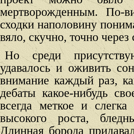
мертворожденным. По-в
сходки наполовину понима
вяло, скучно, точно через 
Но среди присутств
удавалось и оживить сон
внимание каждый раз, ка
дебаты какое-нибудь сво
всегда меткое и слегка
высокого роста, бледн
Длинная борода придавал