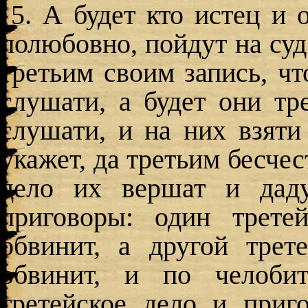
5. А будет кто истец и
полюбовно, пойдут на суд 
третьим своим запись, чт
слушати, а будет они тр
слушати, и на них взяти 
укажет, да третьим бесчес
дело их вершат и даду
приговоры: один трете
обвинит, а другой трет
обвинит, и по челоби
третейское дело и приг