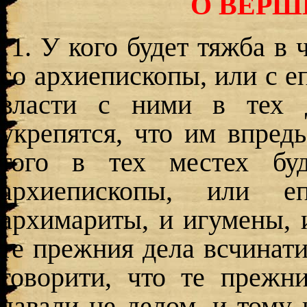
О ВЕРШ
1. У кого будет тяжба в
со архиепископы, или с е
власти с ними в тех д
укрепятся, что им впредь
того в тех местех бу
архиепископы, или е
архимариты, и игумены, и
те прежния дела всчинати
говорити, что те прежн
давали не делом, и тому 