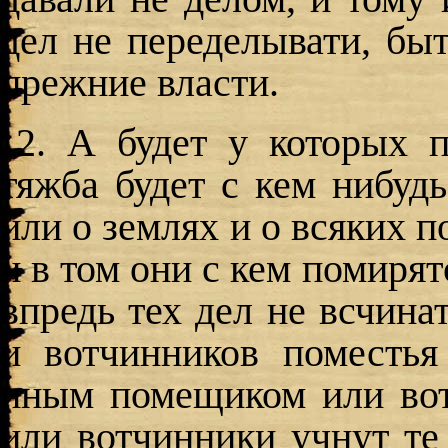
дел не переделывати, бы
прежние власти.
2. А будет у которых 
тяжба будет с кем нибудь
или о землях и о всяких 
и в том они с кем помирят
впредь тех дел не всчина
и вотчинников поместь
иным помещиком или во
или вотчинники учнут те