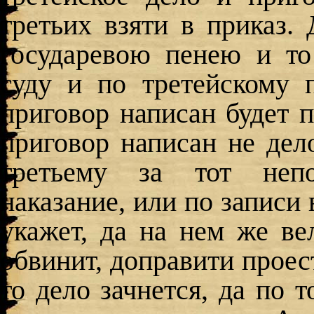
третьих взяти в приказ. 
государевою пенею и то
суду и по третейскому п
приговор написан будет п
приговор написан не дело
третьему за тот непо
наказание, или по записи 
укажет, да на нем же ве
обвинит, доправити проест
то дело зачнется, да по т