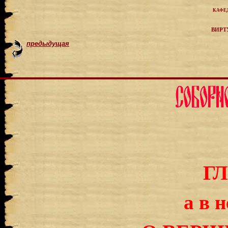
кафе
вирт
предыдущая
Г
а в н