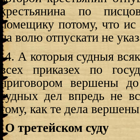
крестьянина по писцо
помещику потому, что ис
на волю отпускати не указ
4. А которыя судныя вся
всех приказех по госу
приговором вершены до
судных дел впредь не в
тому, как те дела вершены
О третейском суду