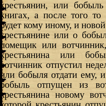
крестьянин, или бобыл
книгах, а после того то
будет кому иному, и ново
крестьянине или о бобыл
помещик или вотчинник,
крестьянина или боб
вотчинник отпустил неде
или бобыля отдати ему, и
бобыль отпущен из во
крестьянина новому вот
которой крестьянин отпу