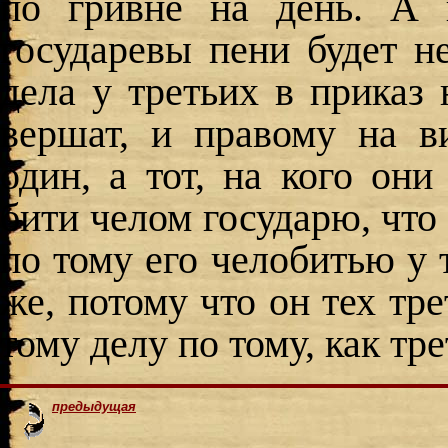
по гривне на день. А 
государевы пени будет не
дела у третьих в приказ 
вершат, и правому на в
один, а тот, на кого они
бити челом государю, что 
по тому его челобитью у 
же, потому что он тех тр
тому делу по тому, как тр
предыдущая