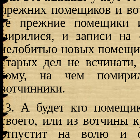
прежних помещиков и вот
те прежние помещики и
мирилися, и записи на 
челобитью новых помещик
старых дел не всчинати
тому, на чем помири
вотчинники.
3. А будет кто помещи
своего, или из вотчины 
отпустит на волю и о