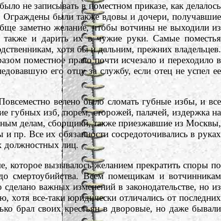
ыло не записывать в поместном приказе, как делалось
я. Ограждены были также вдовы и дочери, получавшие
обще заметно желание, чтобы вотчины не выходили из
а также и дарить их в чужие руки. Самые поместья
дственникам, хотя бы и дальним, прежних владельцев.
азом поместное право почти исчезало и переходило в
едовавшую его отцу за службу, если отец не успел ее
овсеместно велено было сломать губные избы, и все
ие губных изб, тюрем, сторожей, палачей, издержка на
вным делам, сборщики, также приезжавшие из Москвы,
 и пр. Все их обязанности сосредоточивались в руках
их должностных лиц.
, которое вызывалось желанием прекратить споры по
до смертоубийства. Всем помещикам и вотчинникам
 сделано важных изменений в законодательстве, но из
ю, хотя все-таки юридически отличались от последних
лько брал своих крестьян в дворовые, но даже бывали