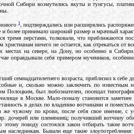
точной Сибири возмутились якуты и тунгусы, платив
ны.
1
 нового
, подтверждались или расширялись распоряж
е и более принимало широкий размер и мрачный характ
ься тремя перстами, толковали, что приближаются пос
м христианам ничего не остается, как отрекаться от в
х местах на севере, на Дону, но особенно в Сибири
случае оправдывали себя примером мучеников, особенн
ий семнадцатилетнего возраста, приблизил к себе д
собные и, сколько можно заключить по известным н
м Полоцким, был любознателен, посещал типографию
илище в Москве. Мало-помалу становится заметнее у
анность в делах по владению вотчинами и поместьями
и же чужому по крови, после себя свое имение, с у
апр. дочерей или племянниц; получивший вотчину об
о этому поводу состоялся закон отбирать такие вотч
ым наследникам. Бывали еще такие злоупотребления