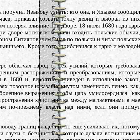
 поручил Языкову узнать: кто она, и Языков сообщил
аев, приказал созвать толпу девиц и выбрал из них
ам потерял влияние при дворе. 18 июля 1680 года царь
ри дворе московском стали входить польские обычаи,
оном Ситияновичем, знал по-польски и читал польские
ельничьего. Кроме того, приблизился к царю и молодой
 облегчал народ от тех усилий, которых требовала
ренним распоряжениям и преобразованиям, которые
 в 1680 и, вероятно, приведен в исполнение закон,
ях позорное наказание кнутом заменилось пенею, как,
болепное выражение: чтобы царь умилосердился "как
спространения христианства между магометанами в мае
 им по-прежнему власть над ними, если они примут
оводу границ владений, но еще усиливало их, потому
и слухи о бесчинствах, которые делали вотчинники и