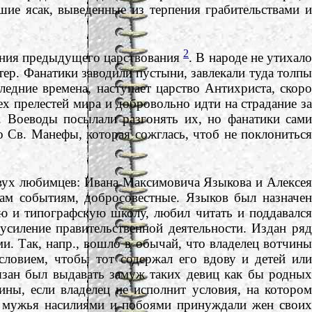
шие ясак, выведенные из терпения грабительствами и
2
ения предыдущего царствования
. В народе не утихал
ер. Фанатики заводили пустыни, завлекали туда толпы
ледние времена, наступает царство Антихриста, скоро
сех прелестей мира и добровольно идти на страдание за
. Воеводы посылали разгонять их, но фанатики сами
о Св. Манефы, которая сожглась, чтоб не поклониться
вух любимцев: Ивана Максимовича Языкова и Алексея
ам событиям, добросовестные. Языков был назначен
 и типографскую школу, любил читать и поддавался
силение правительственной деятельности. Издан ряд
. Так, напр., вошло в обычай, что владелец вотчины
словием, чтобы тот содержал его вдову и детей или
язан был выдавать замуж таких девиц как бы родных
ины, если владелец не исполнит условия, на котором
: мужья насилиями и побоями принуждали жен своих