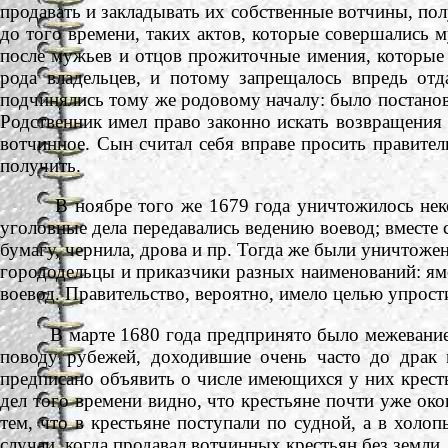
продавать и закладывать их собственные вотчины, пол
до того времени, таких актов, которые совершались
после мужьев и отцов прожиточные имения, которые 
рода владельцев, и потому запрещалось впредь от
подчинялись тому же родовому началу: было постанов
Родственник имел право законно искать возвращения 
вотчинное. Сын считал себя вправе просить правитель
получить.
В ноябре того же 1679 года уничтожилось некогд
уголовные дела передавались ведению воевод; вместе 
бумагу, чернила, дрова и пр. Тогда же были уничто
горододельцы и приказчики разных наименований: ямс
воевод. Правительство, вероятно, имело целью упрос
В марте 1680 года предпринято было межевание в
поводу рубежей, доходившие очень часто до драк 
предписано объявить о числе имеющихся у них кресть
дел того времени видно, что крестьяне почти уже ок
тем, что в крестьяне поступали по судной, а в холоп
случаи, когда продавал вотчинных крестьян без земли.