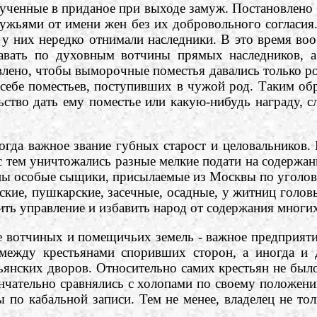
ученные в приданое при выходе замуж. Постановлено б
 мужьями от имени жен без их добровольного согласи
у них нередко отнимали наследники. В это время во
давать по духовным вотчины прямых наследников, 
лено, чтобы выморочные поместья давались только ро
себе поместьев, поступивших в чужой род. Таким обр
ство дать ему поместье или какую-нибудь награду, сл
а важное звание губных старост и целовальников. П
с тем уничтожались разные мелкие подати на содержан
жены особые сыщики, присылаемые из Москвы по уголо
кие, пушкарские, засечные, осадные, у житниц головы
тить управление и избавить народ от содержания мног
отчиных и помещичьих земель - важное предприятие
между крестьянами споривших сторон, а иногда и 
янских дворов. Относительно самих крестьян не было
ончательно сравнялись с холопами по своему положени
ы по кабальной записи. Тем не менее, владелец не то