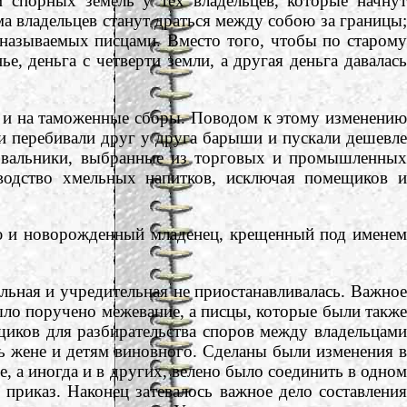
 спорных земель у тех владельцев, которые начнут
ома владельцев станут драться между собою за границы;
называемых писцами. Вместо того, чтобы по старому
, деньга с четверти земли, а другая деньга давалась
и на таможенные сборы. Поводом к этому изменению
и перебивали друг у друга барыши и пускали дешевле
ловальники, выбранные из торговых и промышленных
водство хмельных напитков, исключая помещиков и
ею и новорожденный младенец, крещенный под именем
льная и учредительная не приостанавливалась. Важное
ло поручено межевание, а писцы, которые были также
щиков для разбирательства споров между владельцами
ь жене и детям виновного. Сделаны были изменения в
, а иногда и в других, велено было соединить в одном
приказ. Наконец затевалось важное дело составления