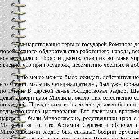
Два царствования первых государей Романова дома
повсеместного обдирательства работящего народа, вс
все исходило от бояр и дьяков, ставших во главе уп
явление, что при государях, несомненно честных и до
Еще менее можно было ожидать действительной с
его Федор, мальчик четырнадцати лет, был уже пораже
по имени. В царской семье господствовал раздор. Ше
девы, дочери царя Михаила; около них естественно с
последней. Прежде всех и более всех должен был пот
годы прошлого царствования. Его главными врагами
царевен, - были Милославские, родственники царя 
Матвеева за то, что Артамон Сергеевич обличал п
Милославскими заодно был сильный боярин оружничи
указывал, как Хитрово, начальствуя Приказом Больш