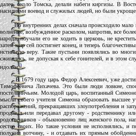
далее, около Томска, делали набеги киргизы. В Вос
насилиями воевод и служилых людей, но были укроще
Во внутренних делах сначала происходило мало
волнение, возбужденное расколом, напротив, все боле
народа, поучали его не ходить в церковь, не крестит
затем мир сей постигнет конец, и теперь благочестивы
истинную веру. Такие пустыни появлялись во многи
сжигались, не допуская к себе гонителей, и в этом 
3
идолам
.
В 1679 году царь Федор Алексеевич, уже достигш
Тимофеевича Лихачева. Это были люди ловкие, спо
постельничьим. Молодой царь, воспитанный Симеоно
мысли своего учителя Симеона образовать высшее уч
распоряжений, прекращавших злоупотребления и запут
продавал или передавал другому - родственнику ил
родственников - обыкновенно лиц женского пола, н
сестер своих. Но такие условия не исполнялись, и п
получил вотчину, - и отдавать их прямым обойденн