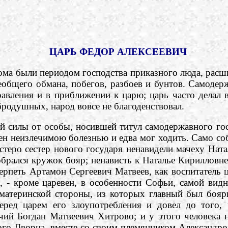
ЦАРЬ ФЕДОР АЛЕКСЕЕВИЧ
 были периодом господства приказного люда, расшире
еобщего обмана, побегов, разбоев и бунтов. Самодер
равления и в приближении к царю; царь часто делал в
бродушных, народ вовсе не благоденствовал.
илы от особы, носившей титул самодержавного гос
н неизлечимою болезнью и едва мог ходить. Само собо
стеро сестер нового государя ненавидели мачеху Нат
обрался кружок бояр; ненависть к Наталье Кирилловне
ерпеть Артамон Сергеевич Матвеев, как воспитатель 
, - кроме царевен, в особенности Софьи, самой вид
с материнской стороны, из которых главный был бо
еред царем его злоупотребления и довел до того, 
й Богдан Матвеевич Хитрово; и у этого человека не
ого Дворца, вместе со своим племянником Александр