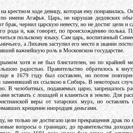
 крестном ходе девицу, которая ему понравилась. Он
по имени Агафья. Царь, не нарушая дедовских обыч
 брак, чернил царскую невесту, но не достиг цели и с
го рода и, как говорят, по происхождению полька. П
учиться польскому языку. Сам царь, воспитанный Симе
ьничьего, а Лихачев заступил его место в звании пост
равший важнейшую роль в Московском государстве.
м хотя и не был блистателен, но по крайней мере
льшою радостью. Правительство обратилось к внут
еще в 1679 году был составлен, но потом повторен
и заменявший их ссылкою в Сибирь. В некоторых случа
во. В челобитных, подаваемых царю, запрещалось ра
ами вставать с лошадей и кланяться в землю. Для ра
ристианской веры от татарских мурз, но оставлять
нимавших крещение инородцев деньгами.
не только не достигало цели прекращения драк по п
новые вопросы о границах; до правительства доходил