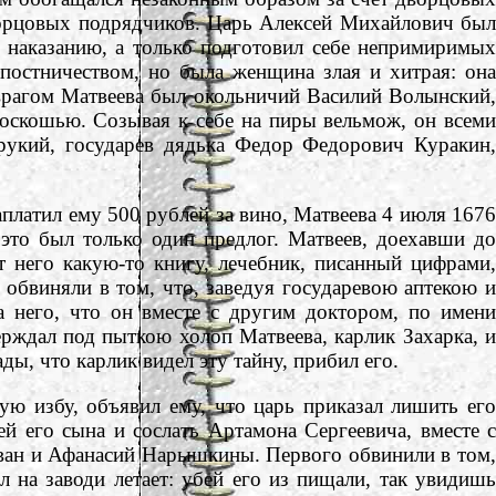
ворцовых подрядчиков. Царь Алексей Михайлович был
у наказанию, а только подготовил себе непримиримых
постничеством, но была женщина злая и хитрая: она
о врагом Матвеева был окольничий Василий Волынский,
оскошью. Созывая к себе на пиры вельмож, он всеми
рукий, государев дядька Федор Федорович Куракин,
платил ему 500 рублей за вино, Матвеева 4 июля 1676
это был только один предлог. Матвеев, доехавши до
т него какую-то книгу, лечебник, писанный цифрами,
о обвиняли в том, что, заведуя государевою аптекою и
а него, что он вместе с другим доктором, по имени
рждал под пыткою холоп Матвеева, карлик Захарка, и
ды, что карлик видел эту тайну, прибил его.
избу, объявил ему, что царь приказал лишить его
й его сына и сослать Артамона Сергеевича, вместе с
Иван и Афанасий Нарышкины. Первого обвинили в том,
 на заводи летает: убей его из пищали, так увидишь