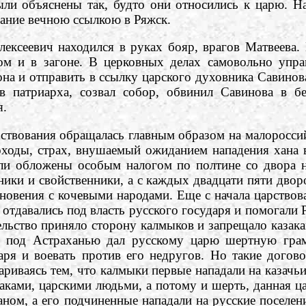
ли объяснены так, будто они относились к царю. Н
зание вечною ссылкою в Ряжск.
еевич находился в руках бояр, врагов Матвеева. Н
ом и в загоне. В церковных делах самовольно упра
на и отправить в ссылку царского духовника Савинова
ив патриарха, созвал собор, обвинил Савинова в б
я.
ования обращалась главным образом на малороссийск
ходы, страх, внушаемый ожиданием нападения хана в
ыли обложены особым налогом по полтине со двора 
ники и свойственники, а с каждых двадцати пяти дво
новения с кочевыми народами. Еще с начала царствов
о отдавались под власть русского государя и помогали
льство приняло сторону калмыков и запрещало казака
 под Астраханью дал русскому царю шертную грам
даря и воевать против его недругов. Но такие догов
ариваясь тем, что калмыки первые нападали на казачьи
аками, царскими людьми, а потому и шерть, данная ца
аном, а его подчиненные нападали на русские поселе