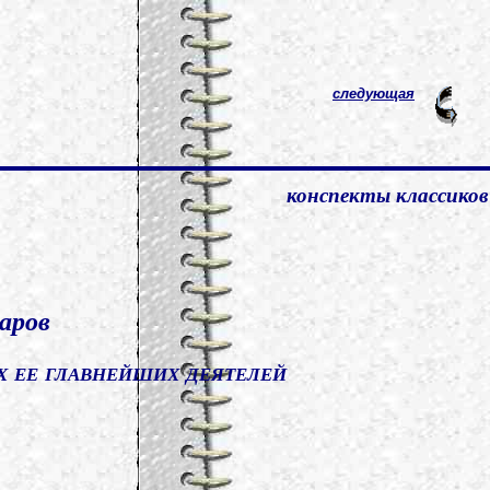
следующая
конспекты классиков
аров
х ее главнейших деятелей