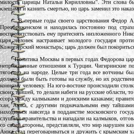
милость царицы Натальи Кирилловны". Эти слова бы
клещами и казнить смертью, но царь заменил это нака
В первые годы своего царствования Федор Алекс
Преображенском и находилась постоянно под страх
воспрепятствовать ему притеснять низложенного Нико
царя человек настраивает молодого государя прот
Кожеезерский монастырь; царь должен был покоритьс
Политика Москвы в первых годах Федорова царств
неприязненные отношения к Турции. Чигиринские по
тягостно на народе. Целые три года все вотчины б
должны были быть готовы на службу, но их родствен
конному человеку. На юго-востоке происходили столк
своих тайшей, то делали набеги на русские области, т
ссора между калмыками и донскими казаками; правите
хан, Аюка, с другими подначальными ему тайшами
находиться навсегда в подданстве московского госу
слушали правительства и нападали на калмыков, отгов
со своей стороны, представляли, что мир нарушен каз
Аюка стал переговариваться и дружить с крымским х