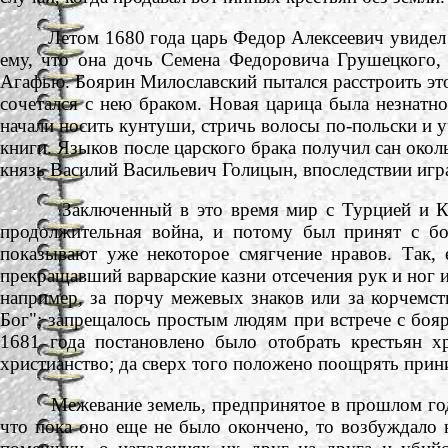
Летом 1680 года царь Федор Алексеевич увидел на
ему, что она дочь Семена Федоровича Грушецкого, 
Агафью. Боярин Милославский пытался расстроить этот
сочетался с нею браком. Новая царица была незнатно
начали носить кунтуши, стричь волосы по-польски и 
книги. Языков после царского брака получил сан окол
князь Василий Васильевич Голицын, впоследствии иг
Заключенный в это время мир с Турцией и Крымо
продолжительная война, и потому был принят с бо
показывают уже некоторое смягчение нравов. Так, 
прекращавший варварские казни отсечения рук и ног 
например, за порчу межевых знаков или за корчемст
Бог"; запрещалось простым людям при встрече с бояр
1681 года постановлено было отобрать крестьян х
христианство; да сверх того положено поощрять при
Межевание земель, предпринятое в прошлом году, 
что пока оно еще не было окончено, то возбуждало 