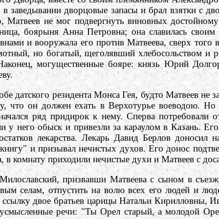
 в заведывании дворцовые запасы и брал взятки с д
яр, Матвеев не мог подвергнуть виновных достойном
ница, боярыня Анна Петровна; она славилась своим 
ревнами и вооружала его против Матвеева, сверх тог
мотный, но богатый, щеголявший хлебосольством и р
 Наконец, могущественные бояре: князь Юрий Долго
ву.
е датского резидента Монса Гея, будто Матвеев не за
у, что он должен ехать в Верхотурье воеводою. Но 
 начался ряд придирок к нему. Сперва потребовали о
ли у него обыск и привезли за караулом в Казань. Ег
остатков лекарства. Лекарь Давид Берлов доносил н
книгу" и призывал нечистых духов. Его донос подтве
а, в комнату приходили нечистые духи и Матвеев с доса
славский, призвавши Матвеева с сыном в съезжую 
вым селам, отпустить на волю всех его людей и люде
 в ссылку двое братьев царицы Натальи Кирилловны, 
вусмысленные речи: "Ты Орел старый, а молодой Орел