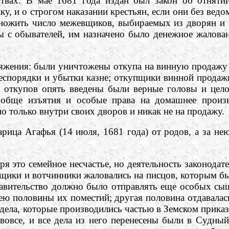
твах. В мае 1681 года издан был закон об отнятии
ку, и о строгом наказании крестьян, если они без вед
множить число межевщиков, выбираемых из дворян и 
с обывателей, им назначено было денежное жалованье
ения: были уничтожены откупа на винную продажу 
беспорядки и убытки казне; откупщики винной продаж
то откупов опять введены были верные головы и це
ообще изъятия и особые права на домашнее произ
о только внутри своих дворов и никак не на продажу.
ица Агафья (14 июля, 1681 года) от родов, а за н
 это семейное несчастье, но деятельность законодате
щики и вотчинники жаловались на писцов, которым бы
равительство должно было отправлять еще особых сы
ею половины их поместий; другая половина отдавалас
дела, которые производились частью в Земском приказе
овсе, и все дела из него перенесены были в Судный 