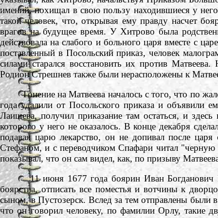
имений, похищал в свою пользу находившиеся у него
такой человек, что, открывая ему правду насчет бо
врагов на будущее время. У Хитрово была родствен
действовала на слабого и больного царя вместе с ца
поставленный в Посольский приказ, человек малогра
силами старался восстановить их против Матвеева.
Родион Стрешнев также были нерасположены к Матвее
Гонение на Матвеева началось с того, что по жалоб
года удалили от Посольского приказа и объявили ем
Лаишева, получил приказание там остаться, и здесь
которого у него не оказалось. В конце декабря сдела
подавая царю лекарство, он не допивал после царя 
Стефаном, и с переводчиком Спафари читал "черную 
показывал, что он сам видел, как, по призыву Матвеев
11 июня 1677 года боярин Иван Богданович Мило
боярства, отписать все поместья и вотчины к дворцо
сыном, в Пустозерск. Вслед за тем отправлены были
что он говорил человеку, по фамилии Орлу, такие д