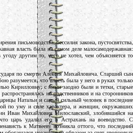
ния письмоводства, бессилия закона, пустосвятства,
жавная власть была на самом деле малосамодержавная:
 угоду другим то, чего не хотел, чем объясняется то
ударя по смерти Алексея Михайловича. Старший сын
ю разумеется, что власть была у него в руках только
алью Кирилловну; с ними заодно были и тетки, старые
 распространялась на родственников и на сторонников
царицы Натальи и самый сильный человек в последние
ной по уму и силе характера, и женщин, окружавших
ярин Иван Михайлович Милославский, злобившийся на
что царь удалил его в Астрахань на воеводство. С
нависть к Матвееву возникла оттого, что последний
ом обогащался незаконным образом за счет дворцовых