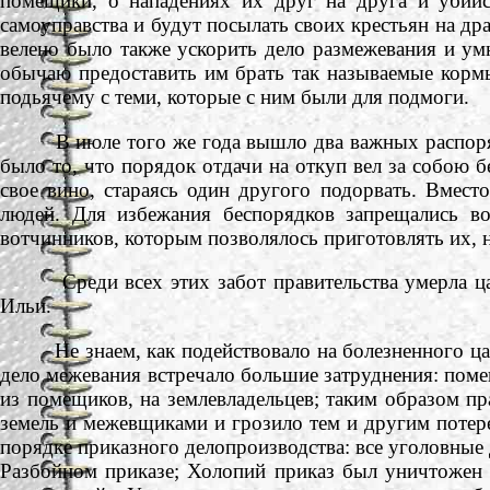
помещики, о нападениях их друг на друга и убийс
самоуправства и будут посылать своих крестьян на дра
велено было также ускорить дело размежевания и у
обычаю предоставить им брать так называемые кормы 
подьячему с теми, которые с ним были для подмоги.
В июле того же года вышло два важных распоряж
было то, что порядок отдачи на откуп вел за собою 
свое вино, стараясь один другого подорвать. Вмес
людей. Для избежания беспорядков запрещались в
вотчинников, которым позволялось приготовлять их, н
Среди всех этих забот правительства умерла цар
Ильи.
Не знаем, как подействовало на болезненного царя
дело межевания встречало большие затруднения: поме
из помещиков, на землевладельцев; таким образом п
земель и межевщиками и грозило тем и другим потер
порядке приказного делопроизводства: все уголовные 
Разбойном приказе; Холопий приказ был уничтожен в