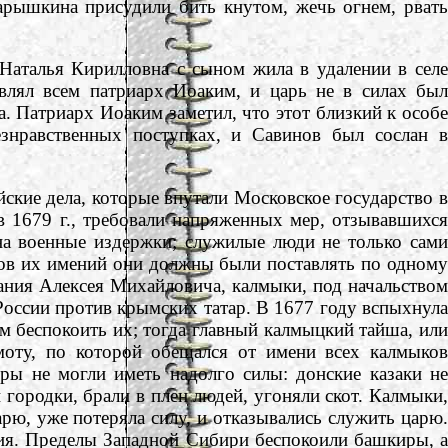
арышкина присудили бить кнутом, жечь огнем, рвать
аталья Кирилловна с сыном жила в удалении в селе
влял всем патриарх Иоаким, и царь не в силах был
. Патриарх Иоаким заметил, что этот близкий к особе
езнравственных поступках, и Савинов был сослан в
ие дела, которые впутали Московское государство в
 1679 г., требовали напряженных мер, отзывавшихся
на военные издержки; служилые люди не только сами
ров их имений они должны были поставлять по одному
ания Алексея Михайловича, калмыки, под начальством
 России против крымских татар. В 1677 году вспыхнула
м беспокоить их; тогда главный калмыцкий тайша, или
оту, по которой обещался от имени всех калмыков
оры не могли иметь надолго силы: донские казаки не
 городки, брали в плен людей, угоняли скот. Калмыки,
рю, уже потеряла силу, и отказывались служить царю.
ния. Пределы Западной Сибири беспокоили башкиры, а