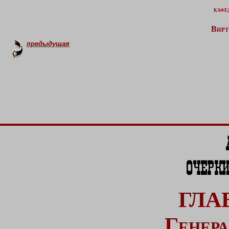
кафе
Вирт
предыдущая
ГЛА
Генера