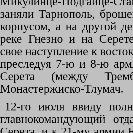
Микулинце-Подгайце-Ст
заняли Тарнополь, броше
корпусом, а на другой д
реке Гнезно и на Серет
свое наступление к восток
преследуя 7-ю и 8-ю арм
Серета (между Трем
Монастержиско-Тлумач.
12-го июля ввиду полн
главнокомандующий отд
Серета, и к 21-му армии 