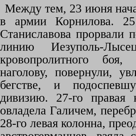
Между тем, 23 июня нача
в армии Корнилова. 25
Станиславова прорвали 
линию Иезуполь-Лысе
кровопролитного боя, 
наголову, повернули, ув
бегстве, и подоспев
дивизию. 27-го правая 
овладела Галичем, перебр
28-го левая колонна, пре
австрогерманцев, взяла