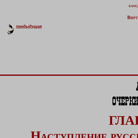
кафе
Вирт
предыдущая
ГЛА
Наступление русск