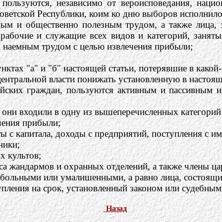
ользуются, независимо от вероисповедания, национ
ветской Республики, коим ко дню выборов исполнило
ным и общественно полезным трудом, а также лица,
 рабочие и служащие всех видов и категорий, заняты
ся наемным трудом с целью извлечения прибыли;
унктах "а" и "б" настоящей статьи, потерявшие в какой
ентральной власти понижать установленную в настоящ
йских граждан, пользуются активным и пассивным из
ы они входили в одну из вышеперечисленных категорий
чения прибыли;
ы с капитала, доходы с предприятий, поступления с им
ники;
х культов;
са жандармов и охранных отделений, а также члены ца
обольными или умалишенными, а равно лица, состоящи
упления на срок, установленный законом или судебны
Назад