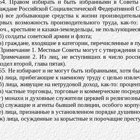
64. Правом избирать и быть избранными в Советы п
аждане Российской Социалистической Федеративной Со
а) все добывающие средства к жизни производитель
рвых возможность производительного труда, как-то:
оч., крестьяне и казаки-земледельцы, не пользующие
б) солдаты советской армии и флота;
в) граждане, входящие в категории, перечисленные в п
Примечание 1. Местные Советы могут с утверждения ц
Примечание 2. Из лиц, не вступивших в число росси
аздел второй, глава пятая).
65. Не избирают и не могут быть избранными, хотя б
а) лица, прибегающие к наемному труду с целью извле
б) лица, живущие на нетрудовой доход, как-то: процент
в) частные торговцы, торговые и коммерческие посред
г) монахи и духовные служители церквей и религиозны
д) служащие и агенты бывшей полиции, особого корпу
е) лица, признанные в установленном порядке душевн
ж) лица, осужденные за корыстные и порочащие прест